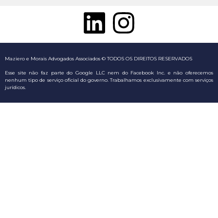
Maziero
e Morais Advogados Associados © TODOS OS DIREITOS RESERVADOS
Esse site não faz parte do Google LLC nem do Facebook Inc. e não oferecemos
nenhum tipo de serviço oficial do governo. Trabalhamos exclusivamente com serviços
jurídicos.