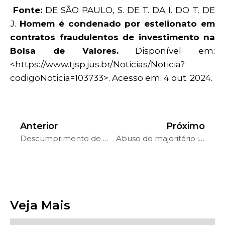
Fonte:
DE SÃO PAULO, S. DE T. DA I. DO T. DE
J.
Homem é condenado por estelionato em
contratos fraudulentos de investimento na
Bolsa de Valores.
Disponível em:
<https://www.tjsp.jus.br/Noticias/Noticia?
codigoNoticia=103733>. Acesso em: 4 out. 2024.
Anterior
Próximo
Descumprimento de contrato afasta culpa concorrente e aviso prévio em rescisão
Abuso do majoritário impacta governança
Veja Mais