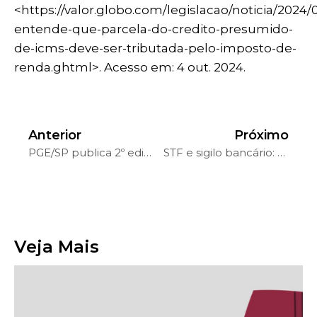
<https://valor.globo.com/legislacao/noticia/2024/
entende-que-parcela-do-credito-presumido-
de-icms-deve-ser-tributada-pelo-imposto-de-
renda.ghtml>. Acesso em: 4 out. 2024.
Anterior
Próximo
PGE/SP publica 2º edital do Acordo Paulista para devedores do IPVA e de outros débitos
STF e sigilo bancário: entenda decisão sobre compartilhamento de dados com o Fisco estadual
Veja Mais