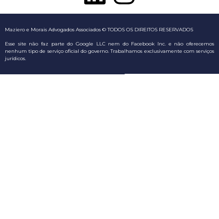
Maziero
e Morais Advogados Associados © TODOS OS DIREITOS RESERVADOS
Esse site não faz parte do Google LLC nem do Facebook Inc. e não oferecemos
nenhum tipo de serviço oficial do governo. Trabalhamos exclusivamente com serviços
jurídicos.